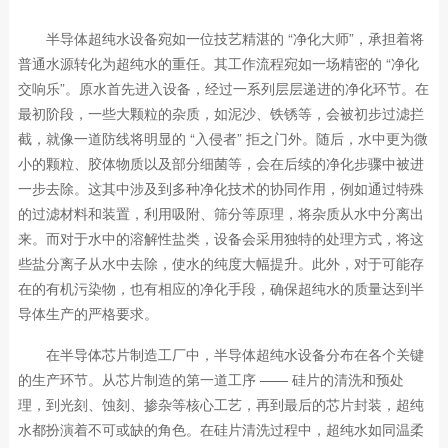
半导体超纯水设备宛如一位技艺精湛的 “净化大师”，承担着将
普通水源转化为超纯水的重任。其工作流程宛如一场精密的 “净化
交响乐”。原水首先进入设备，经过一系列层层递进的净化环节。在
最初阶段，一些大颗粒的杂质，如泥沙、铁锈等，会被初步过滤拦
截，就像一道防线将明显的 “入侵者” 拒之门外。随后，水中更为微
小的颗粒、胶体物质以及部分细菌等，会在后续的净化步骤中被进
一步去除。这其中涉及到多种净化技术的协同作用，例如通过特殊
的过滤材料和装置，利用吸附、筛分等原理，将杂质从水中分离出
来。而对于水中的溶解性盐类，设备会采用独特的处理方式，将这
些盐分离子从水中去除，使水的纯度大幅提升。此外，对于可能存
在的有机污染物，也有相应的净化手段，确保超纯水的质量达到半
导体生产的严格要求。
在半导体芯片制造工厂中，半导体超纯水设备分布在各个关键
的生产环节。从芯片制造的第一道工序 —— 硅片的清洗和预处
理，到光刻、蚀刻、掺杂等核心工艺，再到最后的芯片封装，超纯
水都扮演着不可或缺的角色。在硅片清洗过程中，超纯水如同温柔