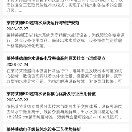
高效复合工艺取代传统净水模式，实现了超纯水制备技术的全面
升级。...
莱特莱德EDI超纯水系统运行与维护规范
2026-07-27
莱特莱德EDI超纯水系统为高精度水处理设备，为保障设备稳定运
行、延长设备使用寿命、保证出水水质达标，设备操作与运维需
严格遵循标准化规范。...
莱特莱德超纯水设备电导率偏高的原因排查与运维要点
2026-07-24
在莱特莱德超纯水设备日常运行中，电导率是反映出水纯度的核
心指标，数值偏高意味着水体含盐量、微量离子含量超标，属于
典型的水质异常问题。为精准解决设备故障，避免盲目检修，可
按照以下步骤逐一排查溯源。...
莱特莱德EDI超纯水设备核心优势及行业应用价值
2026-07-23
依托莱特莱德专属膜分离技术与靶向离子交换体系，设备可深度
去除水中微量离子、残留杂质与溶解氧，出水水质可稳定达到
18.2MΩ·cm超高纯度标准，溶解氧含量可控在3～10μg/L区间，
完全满足电子芯片、精密光学、生物医药等高端行业的超纯水用
水标准。...
莱特莱德电子级超纯水设备工艺优势解析